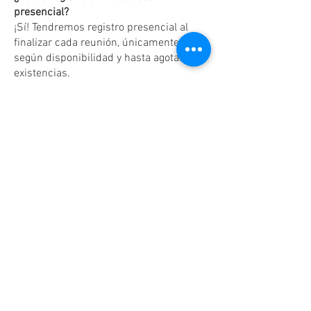
presencial?
¡Sí! Tendremos registro presencial al
finalizar cada reunión, únicamente
según disponibilidad y hasta agotar
existencias.
Dudas o aclaraciones
Tel:
(81)10861011
/ WhatsApp:
8131560238
.