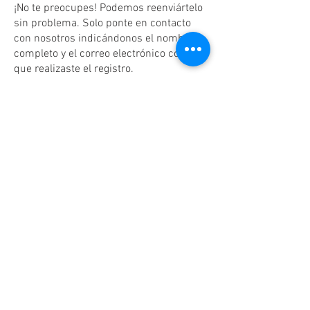
¡No te preocupes! Podemos reenviártelo
sin problema. Solo ponte en contacto
con nosotros indicándonos el nombre
completo y el correo electrónico con el
que realizaste el registro.
¿Habrá registro en modalidad
presencial?
¡Sí! Tendremos registro presencial al
finalizar cada reunión, únicamente
según disponibilidad y hasta agotar
existencias.
Dudas o aclaraciones
Tel:
(81)10861011
/ WhatsApp:
8131560238
.