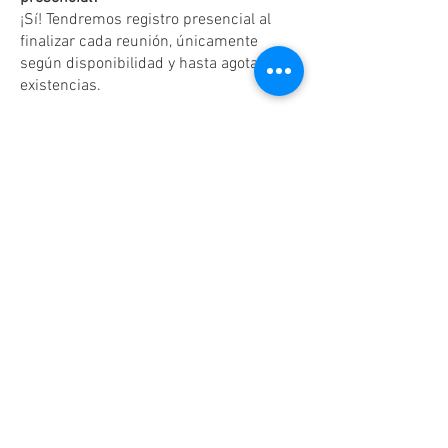
¡Sí! Tendremos registro presencial al
finalizar cada reunión, únicamente
según disponibilidad y hasta agotar
existencias.
Dudas o aclaraciones
Tel:
(81)10861011
/ WhatsApp:
8131560238
.