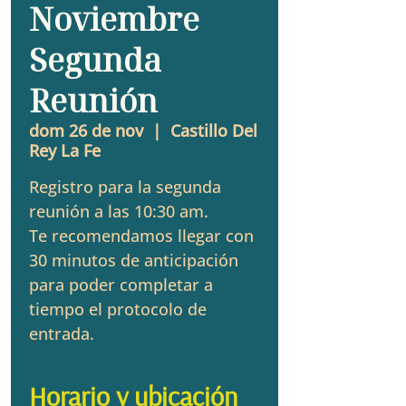
Noviembre
Segunda
Reunión
dom 26 de nov
  |  
Castillo Del
Rey La Fe
Registro para la segunda
reunión a las 10:30 am.
Te recomendamos llegar con
30 minutos de anticipación
para poder completar a
tiempo el protocolo de
entrada.
Horario y ubicación