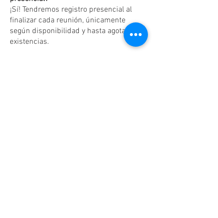
¡Sí! Tendremos registro presencial al
finalizar cada reunión, únicamente
según disponibilidad y hasta agotar
existencias.
Dudas o aclaraciones
Tel:
(81)10861011
/ WhatsApp:
8131560238
.