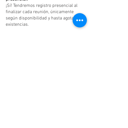
¡Sí! Tendremos registro presencial al
finalizar cada reunión, únicamente
según disponibilidad y hasta agotar
existencias.
Dudas o aclaraciones
Tel:
(81)10861011
/ WhatsApp:
8131560238
.