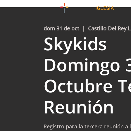
IGLESIA
dom 31 de oct
  |  
Castillo Del Rey L
Skykids
Domingo 
Octubre T
Reunión
Registro para la tercera reunión a 