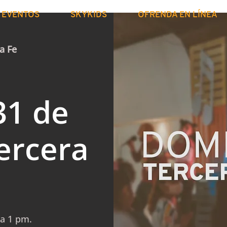
EVENTOS
SKYKIDS
OFRENDA EN LÍNEA
a Fe
31 de
ercera
la 1 pm.