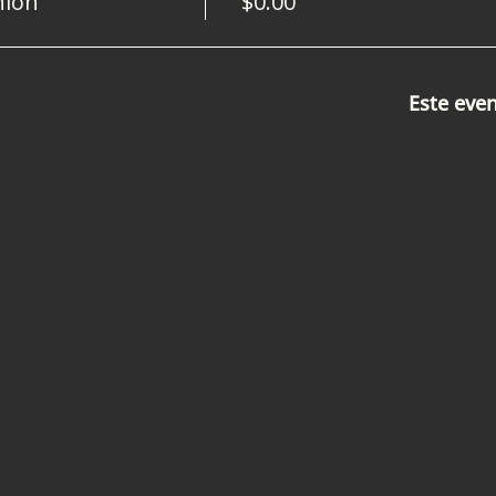
nión
$0.00
Este eve