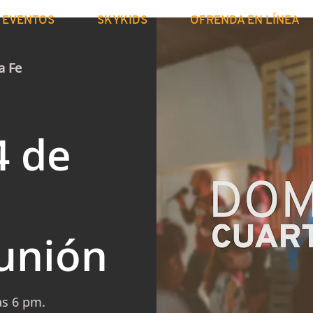
EVENTOS
SKYKIDS
OFRENDA EN LÍNEA
a Fe
4 de
unión
as 6 pm.