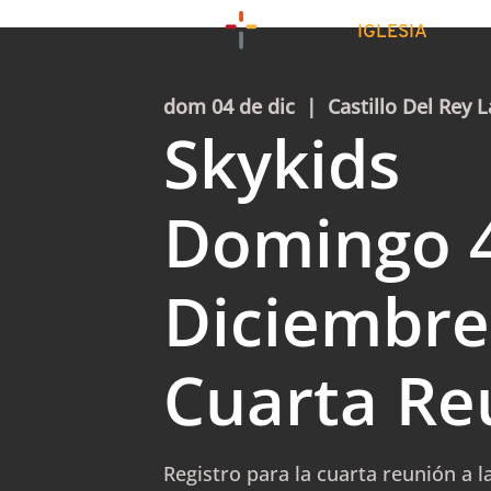
IGLESIA
dom 04 de dic
  |  
Castillo Del Rey L
Skykids
Domingo 
Diciembre
Cuarta Re
Registro para la cuarta reunión a l