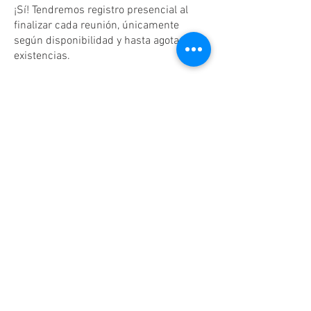
¡Sí! Tendremos registro presencial al
finalizar cada reunión, únicamente
según disponibilidad y hasta agotar
existencias.
Dudas o aclaraciones
Tel:
(81)10861011
/ WhatsApp:
8131560238
.