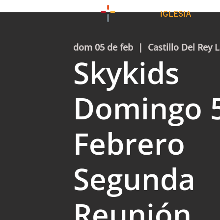
IGLESIA
dom 05 de feb
  |  
Castillo Del Rey L
Skykids
Domingo 
Febrero
Segunda
Reunión