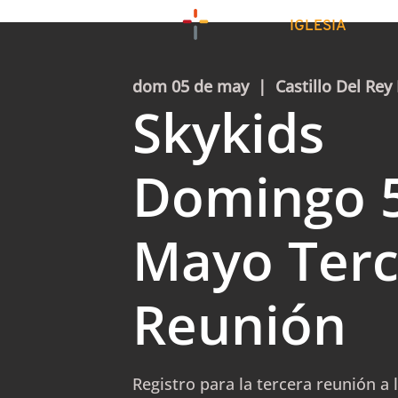
IGLESIA
dom 05 de may
  |  
Castillo Del Rey
Skykids
Domingo 
Mayo Terc
Reunión
Registro para la tercera reunión a 