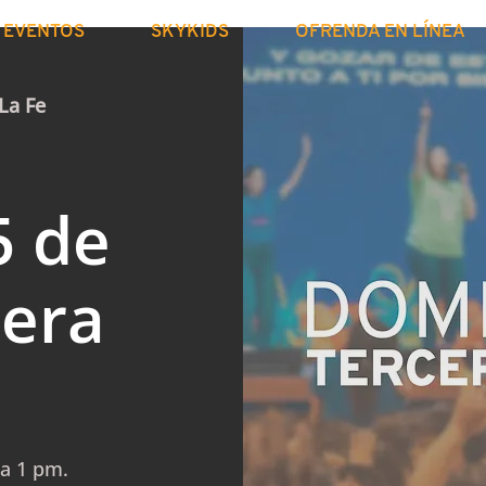
EVENTOS
SKYKIDS
OFRENDA EN LÍNEA
 La Fe
5 de
era
la 1 pm.