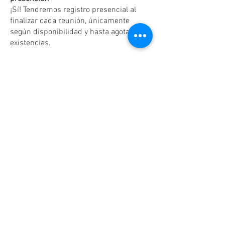
¡Sí! Tendremos registro presencial al
finalizar cada reunión, únicamente
según disponibilidad y hasta agotar
existencias.
Dudas o aclaraciones
Tel:
(81)10861011
/ WhatsApp:
8131560238
.