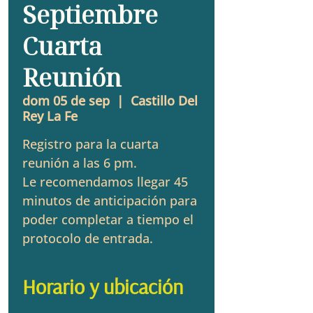
Septiembre
Cuarta
Reunión
dom 05 de sep
  |  
Castillo Del
Rey La Fe
Registro para la cuarta
reunión a las 6 pm.
Le recomendamos llegar 45
minutos de anticipación para
poder completar a tiempo el
protocolo de entrada.
Horario y ubicación