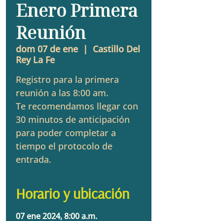
Enero Primera
Reunión
dom 07 de ene
  |  
Castillo Del
Rey La Fe
Registro para la primera
reunión a las 8:00 am.
Te recomendamos llegar con
30 minutos de anticipación
para poder completar a
tiempo el protocolo de
entrada.
Horario y ubicación
07 ene 2024, 8:00 a.m.