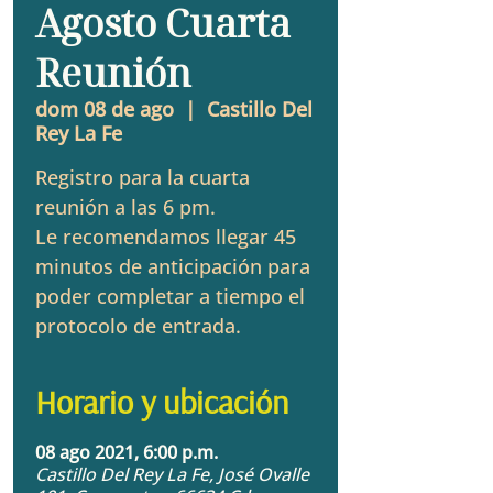
Agosto Cuarta
Reunión
dom 08 de ago
  |  
Castillo Del
Rey La Fe
Registro para la cuarta
reunión a las 6 pm.
Le recomendamos llegar 45
minutos de anticipación para
poder completar a tiempo el
protocolo de entrada.
Horario y ubicación
08 ago 2021, 6:00 p.m.
Castillo Del Rey La Fe, José Ovalle