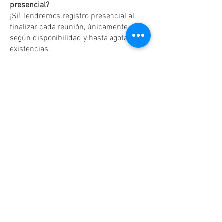
presencial?
¡Sí! Tendremos registro presencial al
finalizar cada reunión, únicamente
según disponibilidad y hasta agotar
existencias.
Dudas o aclaraciones
Tel:
(81)10861011
/ WhatsApp:
8131560238
.