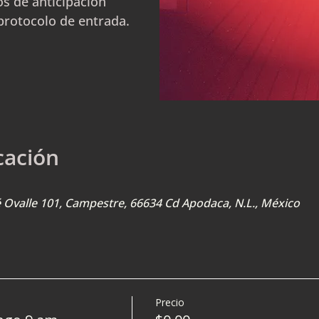
s de anticipación
protocolo de entrada.
cación
sé Ovalle 101, Campestre, 66634 Cd Apodaca, N.L., México
Precio