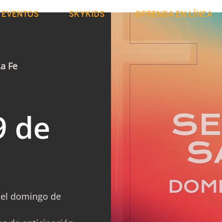
EVENTOS
SKYKIDS
OFRENDA EN LÍNEA
La Fe
9 de
del domingo de