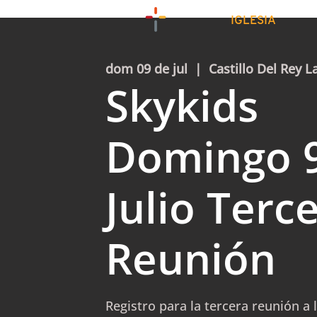
IGLESIA
dom 09 de jul
  |  
Castillo Del Rey L
Skykids
Domingo 
Julio Terc
Reunión
Registro para la tercera reunión a 