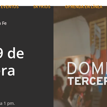
EVENTOS
SKYKIDS
OFRENDA EN LÍNEA
a Fe
9 de
era
la 1 pm.