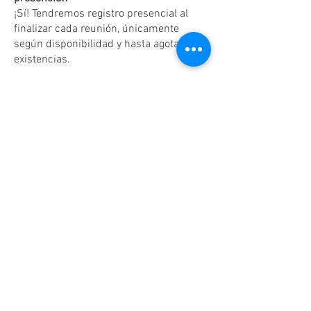
¡Sí! Tendremos registro presencial al
finalizar cada reunión, únicamente
según disponibilidad y hasta agotar
existencias.
Dudas o aclaraciones
Tel:
(81)10861011
/ WhatsApp:
8131560238
.