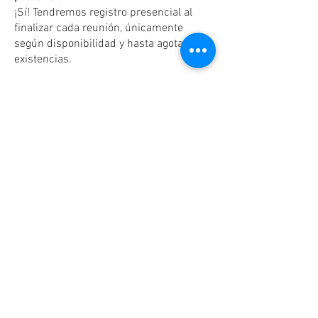
¡Sí! Tendremos registro presencial al
finalizar cada reunión, únicamente
según disponibilidad y hasta agotar
existencias.
Dudas o aclaraciones
Tel:
(81)10861011
/ WhatsApp:
8131560238
.