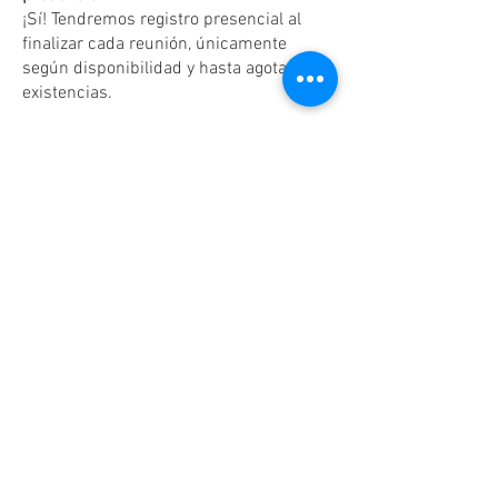
¡Sí! Tendremos registro presencial al
finalizar cada reunión, únicamente
según disponibilidad y hasta agotar
existencias.
Dudas o aclaraciones
Tel:
(81)10861011
/ WhatsApp:
8131560238
.