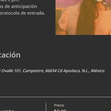
s de anticipación
protocolo de entrada.
cación
sé Ovalle 101, Campestre, 66634 Cd Apodaca, N.L., México
Precio