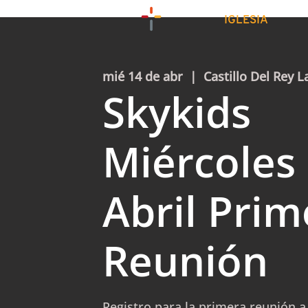
IGLESIA
mié 14 de abr
  |  
Castillo Del Rey L
Skykids
Miércoles
Abril Prim
Reunión
Registro para la primera reunión a