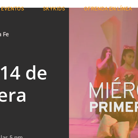
EVENTOS
SKYKIDS
OFRENDA EN LÍNEA
a Fe
 14 de
era
 las 5 pm.