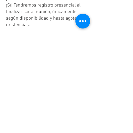
¡Sí! Tendremos registro presencial al
finalizar cada reunión, únicamente
según disponibilidad y hasta agotar
existencias.
Dudas o aclaraciones
Tel:
(81)10861011
/ WhatsApp:
8131560238
.