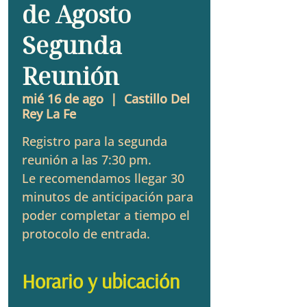
de Agosto
Segunda
Reunión
mié 16 de ago
  |  
Castillo Del
Rey La Fe
Registro para la segunda
reunión a las 7:30 pm.
Le recomendamos llegar 30
minutos de anticipación para
poder completar a tiempo el
protocolo de entrada.
Horario y ubicación