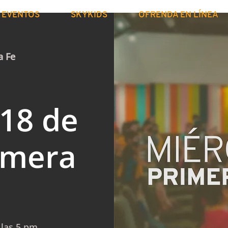
EVENTOS
SKYKIDS
OFRENDA EN LÍNEA
a Fe
 18 de
imera
 las 5 pm.