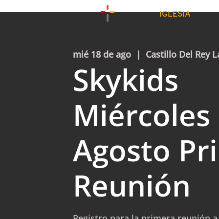
IGLESIA
mié 18 de ago
  |  
Castillo Del Rey L
Skykids
Miércoles
Agosto Pr
Reunión
Registro para la primera reunión a