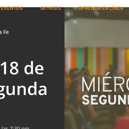
EVENTOS
SKYKIDS
OFRENDA EN LÍNEA
a Fe
 18 de
gunda
 las 7:30 pm.