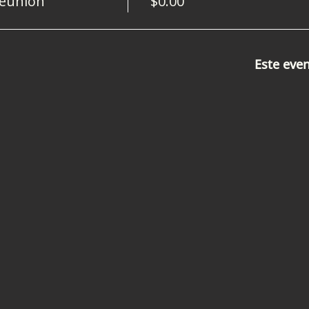
Reunión
$0.00
Este eve