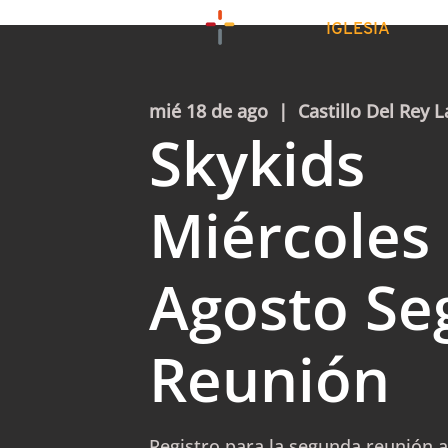
IGLESIA
mié 18 de ago
  |  
Castillo Del Rey L
Skykids
Miércoles
Agosto Se
Reunión
Registro para la segunda reunión a