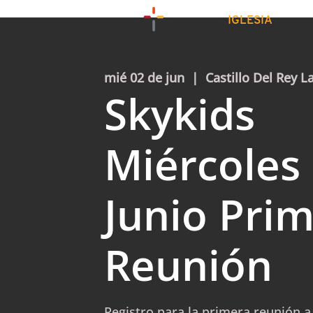
IGLESIA
mié 02 de jun
  |  
Castillo Del Rey L
Skykids
Miércoles 
Junio Pri
Reunión
Registro para la primera reunión a