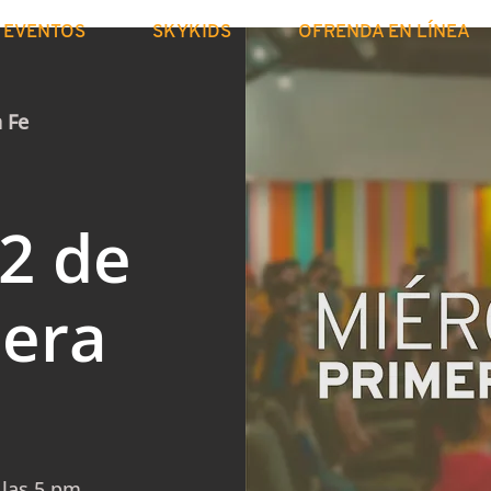
EVENTOS
SKYKIDS
OFRENDA EN LÍNEA
a Fe
2 de
mera
 las 5 pm.