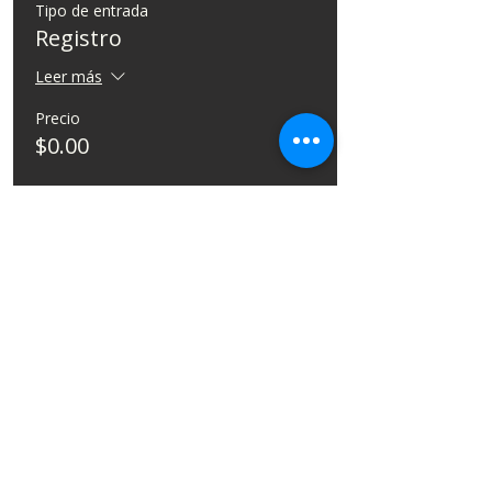
Tipo de entrada
Registro
Leer más
Precio
$0.00
Preguntas Frecuentes
Información Importante
¿A partir de qué edad se paga boleto?
Cada asistente/lugar ocupado requiere
un boleto válido. Nota importante: La
Planta Alta es una zona de acceso
exclusivo para adultos y mayores de 12
años.