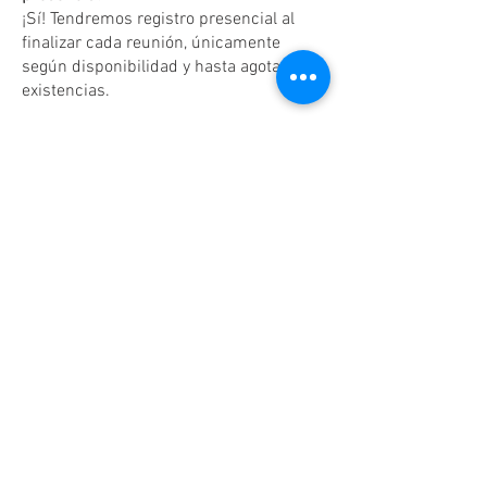
¡Sí! Tendremos registro presencial al
finalizar cada reunión, únicamente
según disponibilidad y hasta agotar
existencias.
Dudas o aclaraciones
Tel:
(81)10861011
/ WhatsApp:
8131560238
.