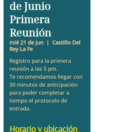
de Junio
Primera
Reunión
mié 21 de jun
  |  
Castillo Del
Rey La Fe
Registro para la primera
reunión a las 5 pm.
Te recomendamos llegar con
30 minutos de anticipación
para poder completar a
tiempo el protocolo de
entrada.
Horario y ubicación