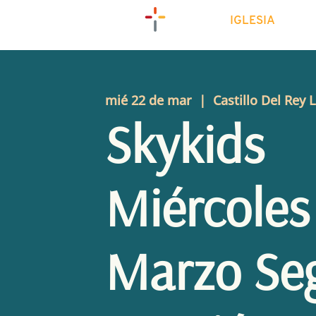
IGLESIA
mié 22 de mar
  |  
Castillo Del Rey 
Skykids
Miércoles
Marzo Se