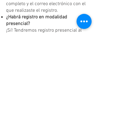
completo y el correo electrónico con el
que realizaste el registro.
¿Habrá registro en modalidad
presencial?
¡Sí! Tendremos registro presencial al
finalizar cada reunión, únicamente
según disponibilidad y hasta agotar
existencias.
Dudas o aclaraciones
Tel:
(81)10861011
/ WhatsApp:
8131560238
.