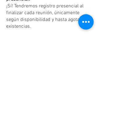
¡Sí! Tendremos registro presencial al
finalizar cada reunión, únicamente
según disponibilidad y hasta agotar
existencias.
Dudas o aclaraciones
Tel:
(81)10861011
/ WhatsApp:
8131560238
.