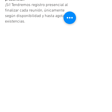
¡Sí! Tendremos registro presencial al
finalizar cada reunión, únicamente
según disponibilidad y hasta agotar
existencias.
Dudas o aclaraciones
Tel:
(81)10861011
/ WhatsApp:
8131560238
.