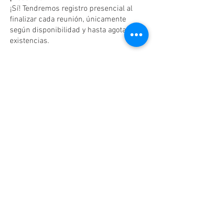
¡Sí! Tendremos registro presencial al
finalizar cada reunión, únicamente
según disponibilidad y hasta agotar
existencias.
Dudas o aclaraciones
Tel:
(81)10861011
/ WhatsApp:
8131560238
.