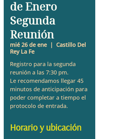
de Enero
Segunda
Reunión
mié 26 de ene
  |  
Castillo Del
Rey La Fe
Registro para la segunda
reunión a las 7:30 pm.
Le recomendamos llegar 45
minutos de anticipación para
poder completar a tiempo el
protocolo de entrada.
Horario y ubicación