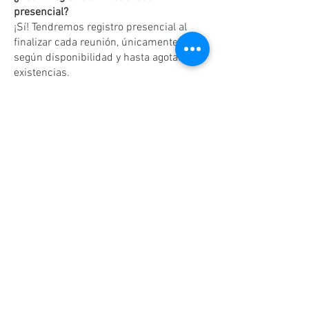
presencial?
¡Sí! Tendremos registro presencial al
finalizar cada reunión, únicamente
según disponibilidad y hasta agotar
existencias.
Dudas o aclaraciones
Tel:
(81)10861011
/ WhatsApp:
8131560238
.