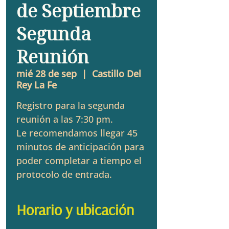
de Septiembre
Segunda
Reunión
mié 28 de sep
  |  
Castillo Del
Rey La Fe
Registro para la segunda
reunión a las 7:30 pm.
Le recomendamos llegar 45
minutos de anticipación para
poder completar a tiempo el
protocolo de entrada.
Horario y ubicación