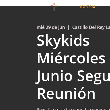
IGLESIA
mié 29 de jun
  |  
Castillo Del Rey L
Skykids
Miércoles
Junio Seg
Reunión
Registro para la segunda reunión a