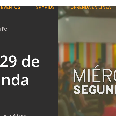
EVENTOS
SKYKIDS
OFRENDA EN LÍNEA
a Fe
 29 de
unda
 las 7:30 pm.