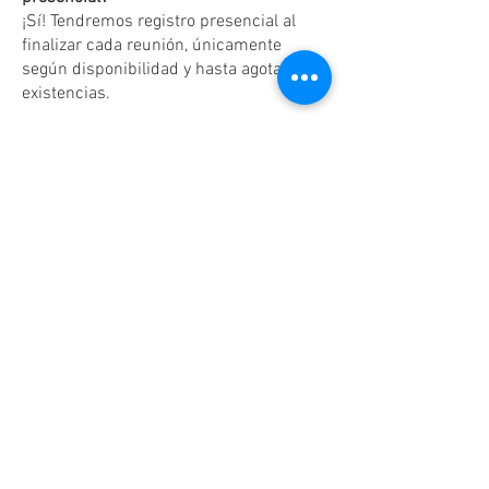
¡Sí! Tendremos registro presencial al
finalizar cada reunión, únicamente
según disponibilidad y hasta agotar
existencias.
Dudas o aclaraciones
Tel:
(81)10861011
/ WhatsApp:
8131560238
.