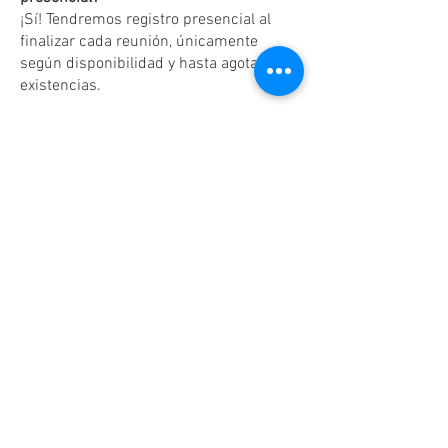
¡Sí! Tendremos registro presencial al
finalizar cada reunión, únicamente
según disponibilidad y hasta agotar
existencias.
Dudas o aclaraciones
Tel:
(81)10861011
/ WhatsApp:
8131560238
.