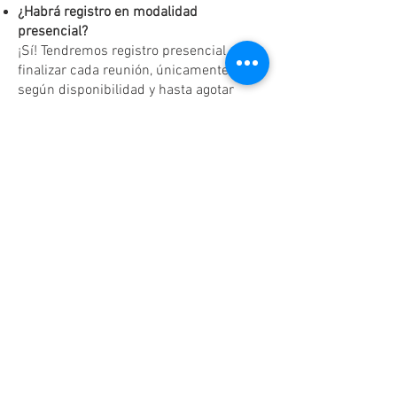
¿Habrá registro en modalidad
presencial?
¡Sí! Tendremos registro presencial al
finalizar cada reunión, únicamente
según disponibilidad y hasta agotar
existencias.
Dudas o aclaraciones
Tel:
(81)10861011
/ WhatsApp:
8131560238
.