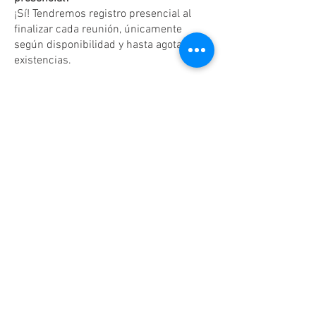
¡Sí! Tendremos registro presencial al
finalizar cada reunión, únicamente
según disponibilidad y hasta agotar
existencias.
Dudas o aclaraciones
Tel:
(81)10861011
/ WhatsApp:
8131560238
.