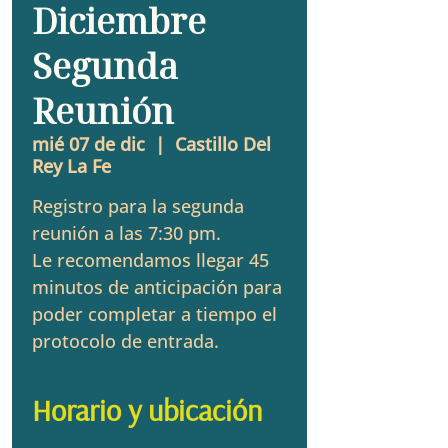
Diciembre
Segunda
Reunión
mié 07 de dic
  |  
Castillo Del
Rey La Fe
Registro para la segunda
reunión a las 7:30 pm.
Le recomendamos llegar 45
minutos de anticipación para
poder completar a tiempo el
protocolo de entrada.
Horario y ubicación