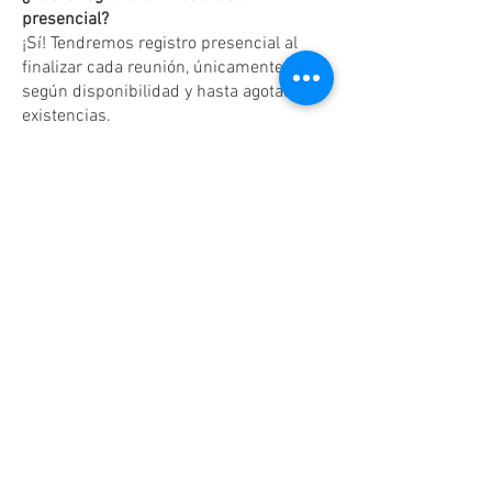
presencial?
¡Sí! Tendremos registro presencial al
finalizar cada reunión, únicamente
según disponibilidad y hasta agotar
existencias.
Dudas o aclaraciones
Tel:
(81)10861011
/ WhatsApp:
8131560238
.