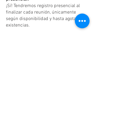
¡Sí! Tendremos registro presencial al
finalizar cada reunión, únicamente
según disponibilidad y hasta agotar
existencias.
Dudas o aclaraciones
Tel:
(81)10861011
/ WhatsApp:
8131560238
.