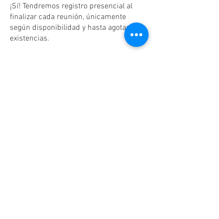
¡Sí! Tendremos registro presencial al
finalizar cada reunión, únicamente
según disponibilidad y hasta agotar
existencias.
Dudas o aclaraciones
Tel:
(81)10861011
/ WhatsApp:
8131560238
.