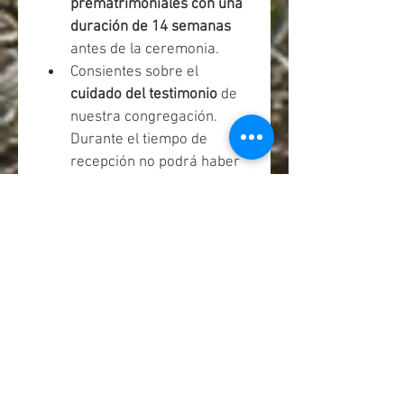
prematrimoniales con una 
duración de 14 semanas
antes de la ceremonia.
Consientes sobre el 
cuidado del testimonio
 de 
nuestra congregación. 
Durante el tiempo de 
recepción no podrá haber 
música secular, baile y 
bebidas alcohólicas. 
Estamos de acuerdo y 
consientes de esta 
información.
*
Información 
Ceremonia
Fecha de la ceremonia religiosa
Día