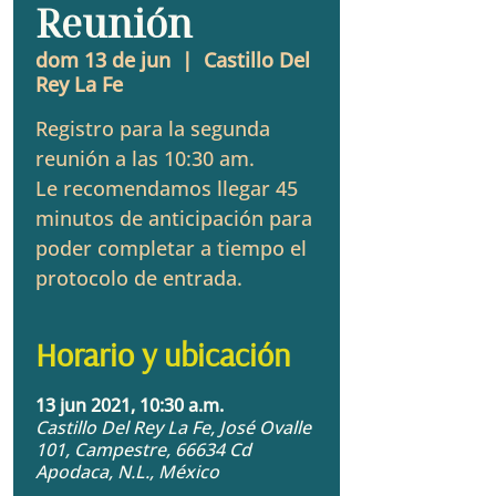
Reunión
dom 13 de jun
  |  
Castillo Del
Rey La Fe
Registro para la segunda
reunión a las 10:30 am.
Le recomendamos llegar 45
minutos de anticipación para
poder completar a tiempo el
protocolo de entrada.
Horario y ubicación
13 jun 2021, 10:30 a.m.
Castillo Del Rey La Fe, José Ovalle
101, Campestre, 66634 Cd
Apodaca, N.L., México