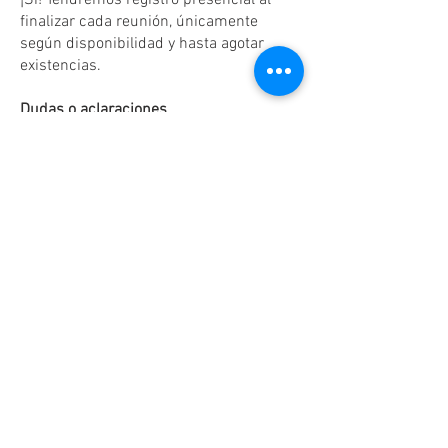
¡Sí! Tendremos registro presencial al
finalizar cada reunión, únicamente
según disponibilidad y hasta agotar
existencias.
Dudas o aclaraciones
Tel:
(81)10861011
/ WhatsApp:
8131560238
.